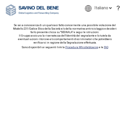
Italiano
Se sei a conoscenza di un qualsiasi fatto concernente una possibile violazione del
Modello 231/Codice Etico della Società e/o della normativa antiriciclaggio e desideri
farlo presente clicca su “SEGNALA” e segui le istruzioni.
Il Gruppo assicura la riservatezza dell'identità del segnalante e lo tutela da
eventuali azioni ritorsive e/o comportamenti discriminatori che potrebbero
verificarsi in ragione della Segnalazione effettuata.
Sono disponibili ai seguenti link la
Procedura Whistleblowing
e le
FAQ